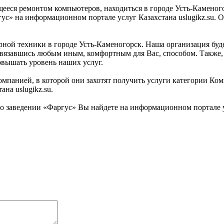
ееся ремонтом компьютеров, находиться в городе Усть-Каменого
с» на информационном портале услуг Казахстана uslugikz.su. Орг
ой техники в городе Усть-Каменогорск. Наша организация будет
и связавшись любым иным, комфортным для Вас, способом. Также,
овышать уровень наших услуг.
омпанией, в которой они захотят получить услуги категории Ко
на uslugikz.su.
заведении «Фаргус» Вы найдете на информационном портале усл