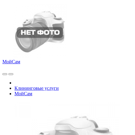
МойСам
Клининговые услуги
МойСам