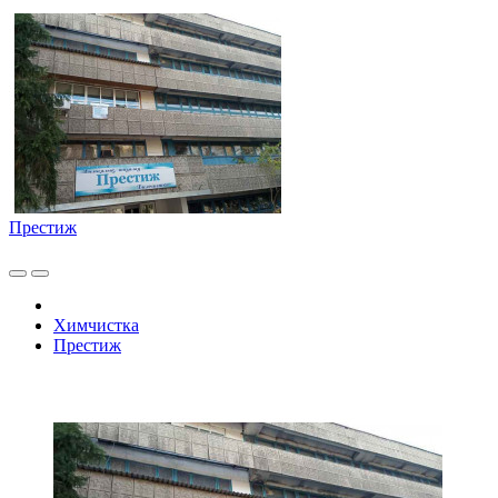
Престиж
Химчистка
Престиж