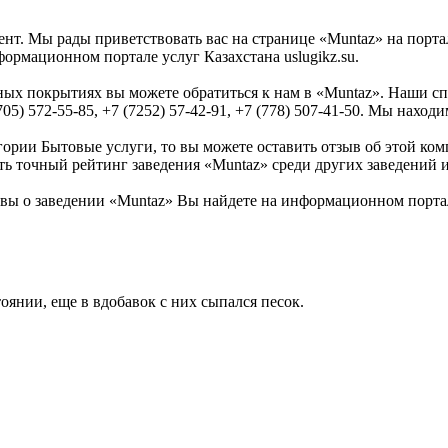
нт. Мы рады приветствовать вас на странице «Muntaz» на порта
ормационном портале услуг Казахстана uslugikz.su.
ьных покрытиях вы можете обратиться к нам в «Muntaz». Наши 
05) 572-55-85, +7 (7252) 57-42-91, +7 (778) 507-41-50. Мы наход
гории Бытовые услуги, то вы можете оставить отзыв об этой ко
ить точный рейтинг заведения «Muntaz» среди других заведений 
ы о заведении «Muntaz» Вы найдете на информационном портале 
оянии, еще в вдобавок с них сыпался песок.