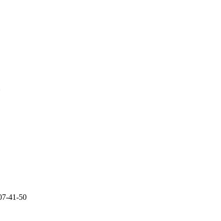
z
507-41-50