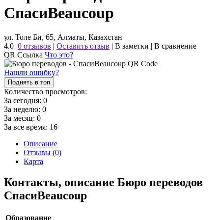
СпасиBeaucoup
ул. Толе Би, 65, Алматы, Казахстан
4.0
0 отзывов
|
Оставить отзыв
|
В заметки
|
В сравнение
QR Ссылка
Что это?
Нашли ошибку?
Поднять в топ
Количество просмотров:
За сегодня:
0
За неделю:
0
За месяц:
0
За все время:
16
Описание
Отзывы (0)
Карта
Контакты, описание Бюро переводов
СпасиBeaucoup
Образование