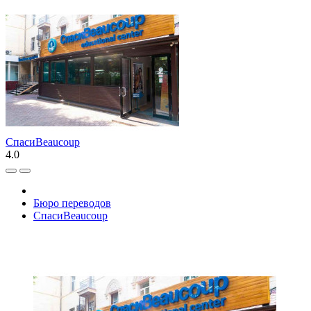
СпасиBeaucoup
4.0
Бюро переводов
СпасиBeaucoup